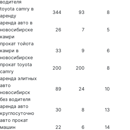
водителя
toyota camry в
344
93
8
аренду
аренда авто в
новосибирске
26
7
5
камри
прокат тойота
камри в
33
9
6
новосибирске
прокат toyota
200
200
8
camry
аренда элитных
авто
89
24
10
новосибирск
без водителя
аренда авто
30
8
13
круглосуточно
авто прокат
машин
22
6
14