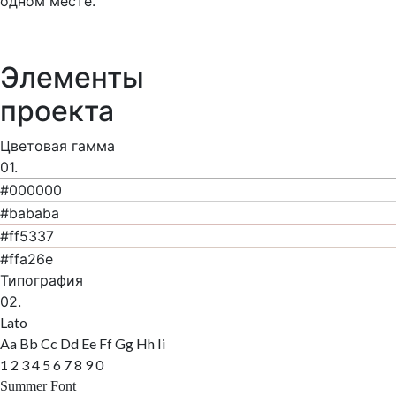
одном месте.
Элементы
проекта
Цветовая гамма
01.
#000000
#bababa
#ff5337
#ffa26e
Типография
02.
Lato
Aa Bb Cc Dd Ee Ff Gg Hh Ii
1 2 3 4 5 6 7 8 9 0
Summer Font