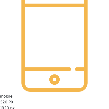
mobile
320 PX
1920 px